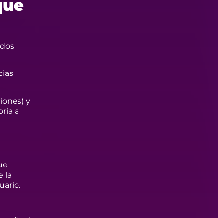
que
rdos
cias
iones) y
ria a
ue
 la
uario.