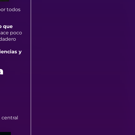
por todos
o que
hace poco
rdadero
encias y
a
 central