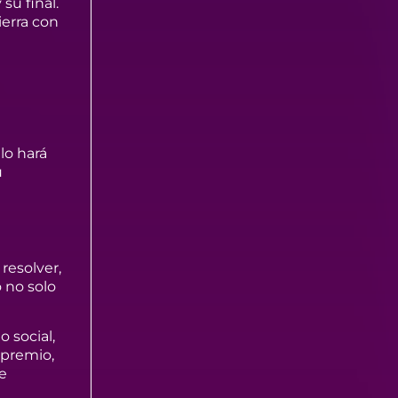
su final.
ierra con
lo hará
u
resolver,
o no solo
 social,
 premio,
e