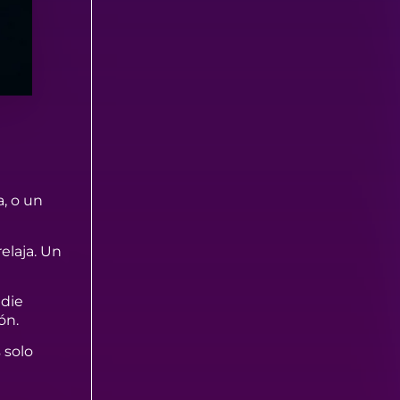
a, o un
elaja. Un
adie
zón.
 solo