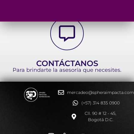
CONTÁCTANOS
Para brindarte la asesoría que necesites.
mercadeo@spheraimpacta.co
(+57) 314 835 0900
Cll. 90 # 12 - 45,
Bogotá D.C.